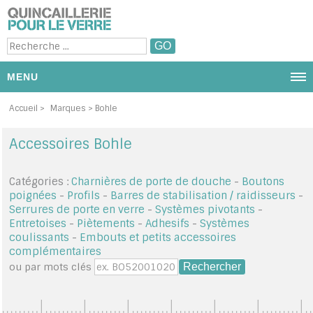
MENU
NOUS CONTACTER
Accueil
>
Marques
> Bohle
PRODUITS ET CATÉGORIE
Accessoires Bohle
PROMOTIONS
Catégories :
Charnières de porte de douche
-
Boutons
poignées
-
Profils
-
Barres de stabilisation / raidisseurs
-
DIAPORAMA PHOTOS
Serrures de porte en verre
-
Systèmes pivotants
-
Entretoises
-
Piètements
-
Adhesifs
-
Systèmes
PAR MARQUES
coulissants
-
Embouts et petits accessoires
complémentaires
MON PANIER
ou par mots clés
MON COMPTE / SE CONNECTER