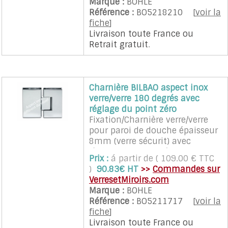
Marque :
BOHLE
faite à 90° dans les 2 sens.
Référence :
BO5218210
[
voir la
L'écart entre les verres est de 4
fiche
]
mm.
Livraison toute France
ou
Les charnières assurent un
Retrait gratuit
.
rappel automatique sur la
position neutre dans une zone
de plus ou moins 15°.
Les charnières sont vendues à
Charnière BILBAO aspect inox
l'unité.
verre/verre 180 degrés avec
Recommandé pour porte en
réglage du point zéro
verre d'un poids maximum de
Fixation/Charnière verre/verre
35 Kg et d'une largeur
pour paroi de douche épaisseur
maximum de 700 mm.
8mm (verre sécurit) avec
2 charnières sont nécessaires
règlage du point zéro. Cette
pour une porte (quantité 2 à
Prix :
á partir de ( 109.00 € TTC
charnière nécessite un
sélectionner)
)
90.83€ HT
>>
Commandes sur
façonnage particulier du verre
VerresetMiroirs.com
(encoches). L'ouverture de la
Marque :
BOHLE
porte peu être faite à 90° dans
Référence :
BO5211717
[
voir la
les 2 sens. L'écart entre les
fiche
]
verres est de 4 mm. Les
Livraison toute France
ou
charnières assurent un rappel