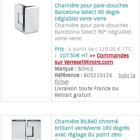
Charnière pour pare-douches
Barcelona Select 90 degre
(réglable) verre-verre
Charnière pour pare-douches
Barcelona Select 90° (réglable)
verre-verre.
Avec réglage du point zéro.
Prix :
á partir de ( 129.00 € TTC
Pour le montage d'une porte sur
)
107.50€ HT
>>
Commandes
un pan fixe.
sur VerresetMiroirs.com
Montage verre-verre 90 °.
Marque :
BOHLE
vantail ouvrant des 2 côtés à 90
Référence :
BO5219126
[
voir la
°.
fiche
]
Ã‰cart verre-verre 11 mm.
Livraison toute France
ou
Epaisseur 8, 10, 12 mm.
Retrait gratuit
.
Finition:chromé.
Poids:0.892 kg
Charnière BILBAO chromé
brillant verre/verre 180 degrés
avec règlage du point zéro