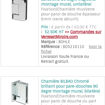
montage mural, unilatéral
Fixation/Charnière mur/verre
pour paroi de douche épaisseur
8mm (verre sécurit).
Avec réglage du point zéro.
Prix :
á partir de ( 63.00 € TTC
Cette charnière nécessite un
)
52.50€ HT
>>
Commandes sur
façonnage particulier du verre
VerresetMiroirs.com
(encoches).
Marque :
BOHLE
L'ouverture de la porte peu être
Référence :
BO5218110
[
voir la
faite à 90° dans les 2 sens.
fiche
]
L'écart entre le mur et le verre
Livraison toute France
ou
est de 2 mm.
Retrait gratuit
.
Les charnières assurent un
rappel automatique sur la
position neutre dans une zone
de plus ou moins 15°.
Charnière BILBAO Chromé
Les charnières sont vendues à
brillant pour pare-douches 90
l'unité avec vis et cales.
degre montage mural, bilatéral
Recommandé pour porte en
Fixation/Charnière mur/verre
verre d'un poids maximum de
pour paroi de douche ou part
35 Kg et d'une largeur