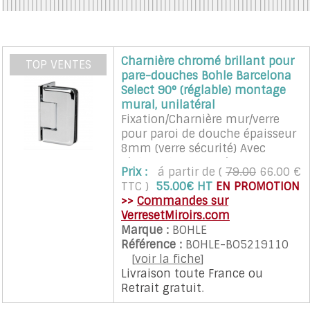
A PROPOS DE LA LIVRAISON
Charnière chromé brillant pour
TOP VENTES
pare-douches Bohle Barcelona
Select 90° (réglable) montage
mural, unilatéral
Fixation/Charnière mur/verre
pour paroi de douche épaisseur
8mm (verre sécurité) Avec
réglage du point zéro. Cette
Prix :
á partir de (
79.00
66.00 €
charnière nécessite un
TTC )
55.00€ HT
EN PROMOTION
façonnage particulier du verre
>>
Commandes sur
(encoches). L'ouverture de la
VerresetMiroirs.com
porte peu être faite à 90° dans
Marque :
BOHLE
les 2 sens. L'écart entre le mur
Référence :
BOHLE-BO5219110
et le verre est de 8 mm. Les
[
voir la fiche
]
charnières assurent un rappel
Livraison toute France
ou
automatique sur la position
Retrait gratuit
.
neutre dans une zone de plus
ou moins 15°. Les charnières