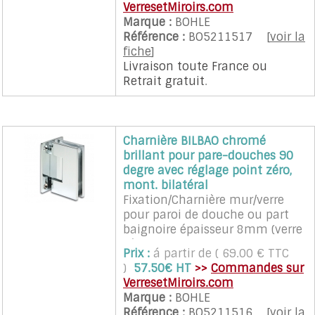
VerresetMiroirs.com
(encoches).
Marque :
BOHLE
L'ouverture de la porte peu être
Référence :
BO5211517
[
voir la
faite à 90° dans les 2 sens.
fiche
]
L'écart entre leur et le verre est
Livraison toute France
ou
de 8 mm.
Retrait gratuit
.
Les charnières assurent un
rappel automatique sur la
position neutre dans une zone
de plus ou moins 15°.
Charnière BILBAO chromé
Les charnières sont vendues à
brillant pour pare-douches 90
l'unité avec vis et cales.
degre avec réglage point zéro,
Recommandé pour porte en
mont. bilatéral
verre d'un poids maximum de
Fixation/Charnière mur/verre
35 Kg et d'une largeur
pour paroi de douche ou part
maximum de 700 mm.
baignoire épaisseur 8mm (verre
2 charnières sont nécessaires
sécurit).
pour une porte (quantité 2 à
Prix :
á partir de ( 69.00 € TTC
Avec réglage du point zéro.
sélectionner)
)
57.50€ HT
>>
Commandes sur
Cette charnière nécessite un
VerresetMiroirs.com
façonnage particulier du verre
Marque :
BOHLE
(encoches).
Référence :
BO5211516
[
voir la