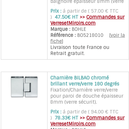
baignoire épaisseur 8mm (verre
maximum de 900 mm.
sécurit).
2 charnières sont nécessaires
Prix :
á partir de ( 57.00 € TTC
Cette charnière nécessite un
pour une porte (quantité 2 a
)
47.50€ HT
>>
Commandes sur
façonnage particulier du verre
sélectionner)
VerresetMiroirs.com
(encoches).
Marque :
BOHLE
L'ouverture de la porte peu être
Référence :
BO5218010
[
voir la
faite à 90° dans les 2 sens.
fiche
]
Les charnières assurent un
Livraison toute France
ou
rappel automatique sur la
Retrait gratuit
.
position neutre dans une zone
de plus ou moins 15°.
Les charnières sont vendues à
l'unité.
Charnière BILBAO chromé
Recommandé pour porte en
brillant verre/verre 180 degrés
verre d'un poids maximum de
Fixation/Charnière verre/verre
35 Kg et d'une largeur
pour paroi de douche épaisseur
maximum de 700 mm.
8mm (verre sécurit).
2 charnières sont nécessaires
Cette charnière nécessite un
pour une porte (quantité 2 a
Prix :
á partir de ( 94.00 € TTC
façonnage particulier du verre
sélectionner)
)
78.33€ HT
>>
Commandes sur
(encoches).
VerresetMiroirs.com
L'ouverture de la porte peu être