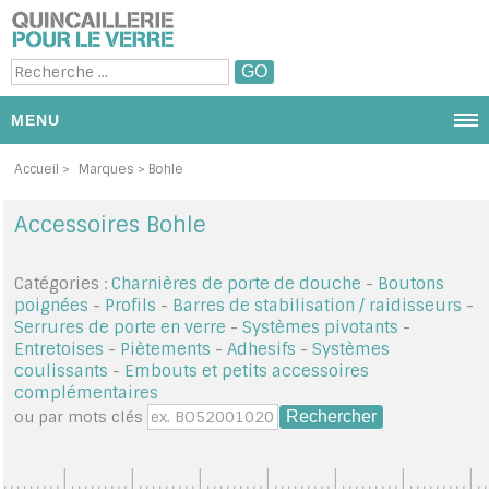
MENU
NOUS CONTACTER
Accueil
>
Marques
> Bohle
PRODUITS ET CATÉGORIE
Accessoires Bohle
PROMOTIONS
Catégories :
Charnières de porte de douche
-
Boutons
poignées
-
Profils
-
Barres de stabilisation / raidisseurs
-
DIAPORAMA PHOTOS
Serrures de porte en verre
-
Systèmes pivotants
-
Entretoises
-
Piètements
-
Adhesifs
-
Systèmes
PAR MARQUES
coulissants
-
Embouts et petits accessoires
complémentaires
MON PANIER
ou par mots clés
MON COMPTE / SE CONNECTER