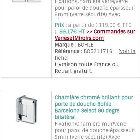
Fixation/Charnière verre/verre
pour paroi de douche épaisseur
8mm (verre sécurité) Avec
réglage du point zéro.
Prix :
á partir de ( 119.00 € TTC
Cette charnière nécessite un
)
99.17€ HT
>>
Commandes sur
façonnage particulier du verre
VerresetMiroirs.com
(encoches).
Marque :
BOHLE
L'ouverture de la porte peu être
Référence :
BO5211716
[
voir la
faite à 90° dans les 2 sens.
fiche
]
L'écart entre leur et le verre est
Livraison toute France
ou
de 8 mm.
Retrait gratuit
.
Les charnières assurent un
rappel automatique sur la
position neutre dans une zone
de plus ou moins 15°.
Charnière chromé brillant pour
Les charnières sont vendues à
porte de douche Bohle
l'unité avec vis et cales.
Barcelona Select 90 degre
Recommandé pour porte en
bilatéral
verre d'un poids maximum de
Fixation/Charnière mur/verre
35 Kg et d'une largeur
pour paroi de douche épaisseur
maximum de 700 mm.
8mm (verre sécurité) Avec
2 charnières sont nécessaires