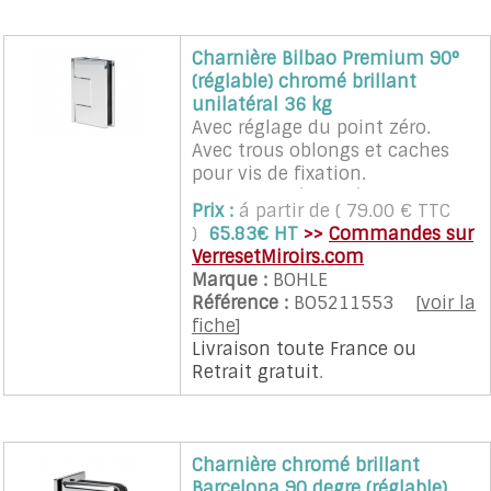
sont vendues à l'unité avec vis
et cales. Recommandé pour
Charnière Bilbao Premium 90°
porte en verre d'un poids
(réglable) chromé brillant
maximum de 35 Kg et d'une
unilatéral 36 kg
largeur maximum de 700 mm.
Avec réglage du point zéro.
2 charnières sont nécessaires
Avec trous oblongs et caches
pour une porte (quantité 2 a
pour vis de fixation.
sélectionner)
Pour verre sécurit épaisseur
Prix :
á partir de ( 79.00 € TTC
8,10,12mm.
)
65.83€ HT
>>
Commandes sur
Poids maxi de porte 40kg.
VerresetMiroirs.com
Montage mural, unilatéral 90
Marque :
BOHLE
degré.
Référence :
BO5211553
[
voir la
Hauteur max de porte 2000mm
fiche
]
et largeur max 1000mm.
Livraison toute France
ou
Matériau : laiton.
Retrait gratuit
.
Zone de rappel automatique +/-
15 degrés.
Point zéro réglable.
Charnière chromé brillant
Barcelona 90 degre (réglable)