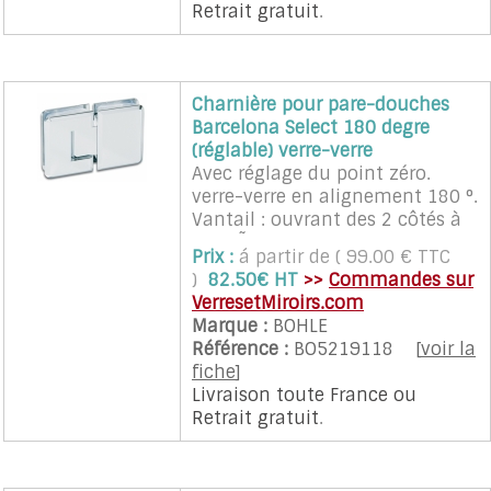
Retrait gratuit
.
automatique sur la position
neutre dans une zone de plus
ou moins 15°. Les charnières
sont vendues à l'unité.
Charnière pour pare-douches
Recommandé pour porte en
Barcelona Select 180 degre
verre d'un poids maximum de
(réglable) verre-verre
35 Kg et d'une largeur
Avec réglage du point zéro.
maximum de 700 mm. 2
verre-verre en alignement 180 °.
charnières sont nécessaires
Vantail : ouvrant des 2 côtés à
pour une porte (quantité 2 a
90 °. Ã‰cart : verre-verre 4 mm.
sélectionner)
Prix :
á partir de ( 99.00 € TTC
Epaisseur : 8, 10, 12 mm. Décor
)
82.50€ HT
>>
Commandes sur
chromé. Poids : 1.08 kg
VerresetMiroirs.com
Marque :
BOHLE
Référence :
BO5219118
[
voir la
fiche
]
Livraison toute France
ou
Retrait gratuit
.