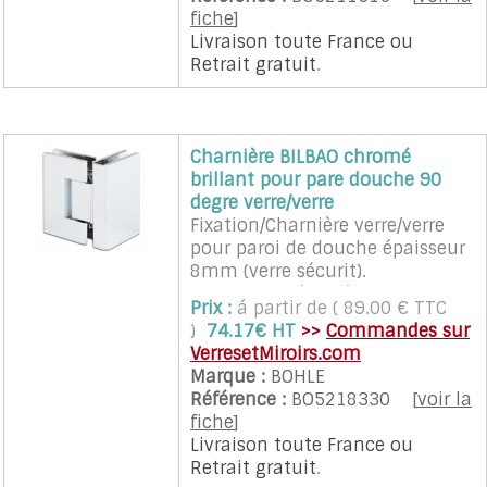
L'ouverture de la porte peu être
fiche
]
faite à 90° dans les 2 sens.
Livraison toute France
ou
Les charnières assurent un
Retrait gratuit
.
rappel automatique sur la
position neutre dans une zone
de plus ou moins 15°.
Les charnières sont vendues à
Charnière BILBAO chromé
l'unité.
brillant pour pare douche 90
Recommandé pour porte en
degre verre/verre
verre d'un poids maximum de
Fixation/Charnière verre/verre
35 Kg et d'une largeur
pour paroi de douche épaisseur
maximum de 700 mm.
8mm (verre sécurit).
2 charnières sont nécessaires
Cette charnière nécessite un
pour une porte (quantité 2 a
Prix :
á partir de ( 89.00 € TTC
façonnage particulier du verre
sélectionner
)
74.17€ HT
>>
Commandes sur
(encoches).
VerresetMiroirs.com
L'ouverture de la porte peu être
Marque :
BOHLE
faite à 90° dans les 2 sens.
Référence :
BO5218330
[
voir la
L'écart entre les verres est de 11
fiche
]
mm.
Livraison toute France
ou
Les charnières assurent un
Retrait gratuit
.
rappel automatique sur la