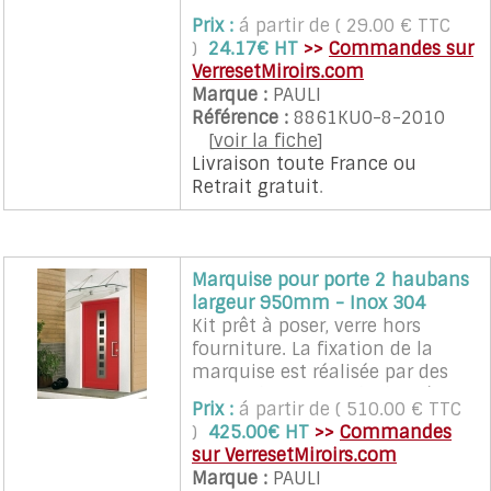
ou 180°, pour une ouverture
Prix :
á partir de ( 29.00 € TTC
dans un ou deux sens. Pour
)
24.17€ HT
>>
Commandes sur
verre de 6 et 8mm d'épaisseur.
VerresetMiroirs.com
Longueur 2010mm à recouper
Marque :
PAULI
selon vos besoins.
Référence :
8861KU0-8-2010
A clipper.
[
voir la fiche
]
En PVC transparent.
Livraison toute France
ou
Résistance 60° : adapté aux
Retrait gratuit
.
douches.
Attention : pensez à réduire la
dimension du verre de 9mm
(espace entre les verres). Marque
Marquise pour porte 2 haubans
: PAULI
largeur 950mm - Inox 304
Kit prêt à poser, verre hors
fourniture. La fixation de la
marquise est réalisée par des
points de fixation de diamètre
Prix :
á partir de ( 510.00 € TTC
50 mm, en inox 304
)
425.00€ HT
>>
Commandes
Hauban:
sur VerresetMiroirs.com
- Longueur axe/axe : 1084 mm
Marque :
PAULI
- Hauteur verre/hauban axe/axe