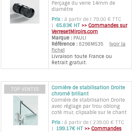
Perçage du verre 14mm de
diamètre
Prix :
á partir de ( 79.00 € TTC
)
65.83€ HT
>>
Commandes sur
VerresetMiroirs.com
Marque :
PAULI
Référence :
8298MS35
[
voir la
fiche
]
Livraison toute France
ou
Retrait gratuit
.
Cornière de stabilisation Droite
TOP VENTES
chromé brillant
Cornière de stabilisation Droite
avec réglage par trou oblong
coté mur, clipsable sur le chant
du verre, sans perçage ni
Prix :
á partir de ( 239.00 € TTC
encoche sur le verre
)
199.17€ HT
>>
Commandes