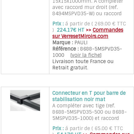
15x15x1000mm. A compléter
avec raccord mur droit (ref.
8494MSPVD35-W) ou raccord
mur a 45° (ref.8496MSPVD35-
Prix :
á partir de ( 269.00 € TTC
W45) et raccord verre (ref.
)
224.17€ HT
>>
Commandes
8494MSPVD35-G). Existe en
sur VerresetMiroirs.com
500mm
Marque :
PAULI
Référence :
8688-5MSPVD35-
1000
[
voir la fiche
]
Livraison toute France
ou
Retrait gratuit
.
Connecteur en T pour barre de
stabilisation noir mat
A compléter avec tige (ref.
8688-5MSPVD35-500 ou 8688-
5MSPVD35-1000) et raccord
verre, raccord mur.
Prix :
á partir de ( 65.00 € TTC