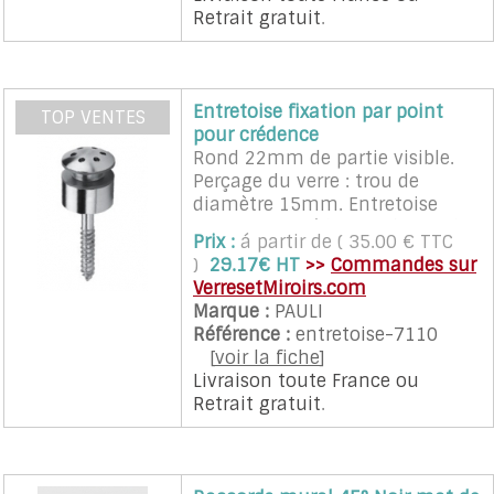
Retrait gratuit
.
Entretoise fixation par point
TOP VENTES
pour crédence
Rond 22mm de partie visible.
Perçage du verre : trou de
diamètre 15mm. Entretoise
pour verre (crédence, plaque de
Prix :
á partir de ( 35.00 € TTC
verre au mur, miroir) de 6 a
)
29.17€ HT
>>
Commandes sur
8mm d'épaisseur . Finition inox
VerresetMiroirs.com
poli brillant
Marque :
PAULI
Référence :
entretoise-7110
[
voir la fiche
]
Livraison toute France
ou
Retrait gratuit
.