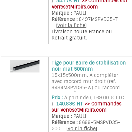
)
54.17€ HT
>>
Commandes sur
VerresetMiroirs.com
Marque :
PAULI
Référence :
8497MSPVD35-T
[
voir la fiche
]
Livraison toute France
ou
Retrait gratuit
.
Tige pour Barre de stabilisation
noir mat 500mm
15x15x500mm. A complèter
avec raccord mur droit (ref.
8494MSPVD35-W) ou raccord
mur a 45Â° (ref.8496MSPVD35-
Prix :
á partir de ( 169.00 € TTC
W45) et raccord verre (ref.
)
140.83€ HT
>>
Commandes
8494MSPVD35-G). Existe en
sur VerresetMiroirs.com
1000mm
Marque :
PAULI
Référence :
8688-5MSPVD35-
500
[
voir la fiche
]