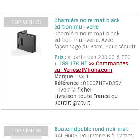
A PROPOS DE LA LIVRAISON
Charnière noire mat black
TOP VENTES
èdition mur-verre
Charnière noire mat black
èdition mur-verre. Avec
façonnage du verre. Pour sècurit
6,8 ou 10mm. Ouverture a
Prix :
á partir de ( 239.00 € TTC
180Â° (90Â° de chaque cotè).
)
199.17€ HT
>>
Commandes
Eloigne le verre du mur de
sur VerresetMiroirs.com
9mm.
Marque :
PAULI
Référence :
8130ZNPVD35V
[
voir la fiche
]
Livraison toute France
ou
Retrait gratuit
.
Bouton double rond noir mat
TOP VENTES
RAL 9005. Pour verre 6 à 12mm.