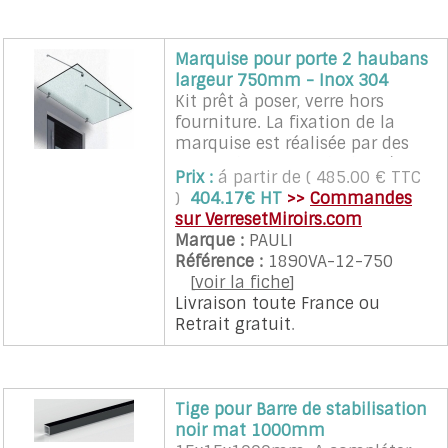
- verre feuilleté trempé : 13.52
mm
- dimensions: L 2700 mm max -
Marquise pour porte 2 haubans
l 750 mm
largeur 750mm - Inox 304
Kit prêt à poser, verre hors
fourniture. La fixation de la
marquise est réalisée par des
points de fixation de diamètre
Prix :
á partir de ( 485.00 € TTC
50 mm, en inox 304
)
404.17€ HT
>>
Commandes
Hauban:
sur VerresetMiroirs.com
- Longueur axe/axe : 1084 mm
Marque :
PAULI
- Hauteur verre/hauban axe/axe
Référence :
1890VA-12-750
: 700 mm
[
voir la fiche
]
Caractéristiques et dimensions
Livraison toute France
ou
du verre pour une charge
Retrait gratuit
.
nominale de 0,5kN/m2:
- verre feuilleté trempé : 13.52
mm
- dimensions: L 1600 mm max -
Tige pour Barre de stabilisation
l 950 mm
noir mat 1000mm