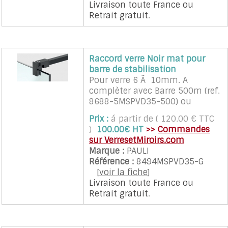
Livraison toute France
ou
Retrait gratuit
.
Raccord verre Noir mat pour
barre de stabilisation
Pour verre 6 Ã 10mm. A
complèter avec Barre 500m (ref.
8688-5MSPVD35-500) ou
1000mm (ref. 8688-5MSPVD35-
Prix :
á partir de ( 120.00 € TTC
1000) et raccord mural droit
)
100.00€ HT
>>
Commandes
(ref. 8494MSPVD35-W) ou a 45Â°
sur VerresetMiroirs.com
(ref. 8496MSPVD35-W45)
Marque :
PAULI
Référence :
8494MSPVD35-G
[
voir la fiche
]
Livraison toute France
ou
Retrait gratuit
.