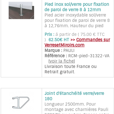
Pied inox sol/verre pour fixation
de paroi de verre 8 à 12mm
Pied acier inoxydable sol/verre
pour fixation de paroi de verre 8
à 12,76mm. Hauteur du pied
130mm, surélève le verre de
Prix :
á partir de ( 75.00 € TTC
62mm
)
62.50€ HT
>>
Commandes sur
VerresetMiroirs.com
Marque :
PAULI
Référence :
RCM-pied-31322-VA
[
voir la fiche
]
Livraison toute France
ou
Retrait gratuit
.
Joint d'étanchéité verre/verre
180
Longueur 2500mm. Pour
montage avec charnières Pauli