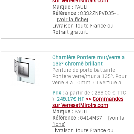
sur VerresetMiroirs.com
biseaux 20°. Solution 2 avec
Marque :
PAULI
joint étanchéité 8845KUO-8K-
Référence :
8392ZNPVD35-L
2500, laisse 9mm entre les
[
voir la fiche
]
verres pour le joint. Black
Livraison toute France
ou
édition.
Retrait gratuit
.
Charnière Pontere mur/verre a
135° chromè brillant
Penture de porte battante
Pontere verre/mur a 135°. Pour
verre 8 a 10mm. Ouverture a
90° dans les 2 sens, avec
Prix :
á partir de ( 299.00 € TTC
règlage du 0°, ajustable par
)
249.17€ HT
>>
Commandes
tours oblongs. Va et vient
sur VerresetMiroirs.com
suivant type de joint utilisè.
Marque :
PAULI
Existe en finition effet inox,
Référence :
8414MS7
[
voir la
chromè mat, chromè brillant.
fiche
]
Livraison toute France
ou