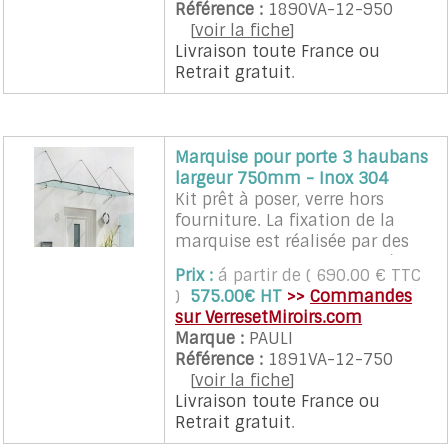
Référence :
1890VA-12-950
: 700 mm
[
voir la fiche
]
Caractéristiques et dimensions
Livraison toute France
ou
du verre pour une charge
Retrait gratuit
.
nominale de 0,5kN/m2:
- verre feuilleté trempé : 13.52
mm
- dimensions: L 1600 mm max -
Marquise pour porte 3 haubans
l 950 mm
largeur 750mm - Inox 304
Kit prêt à poser, verre hors
fourniture. La fixation de la
marquise est réalisée par des
points de fixation de diamètre
Prix :
á partir de ( 690.00 € TTC
50 mm, en inox 304
)
575.00€ HT
>>
Commandes
Hauban:
sur VerresetMiroirs.com
- Longueur axe/axe : 823 mm
Marque :
PAULI
- Hauteur verre/hauban axe/axe
Référence :
1891VA-12-750
: 436 mm
[
voir la fiche
]
Caractéristiques et dimensions
Livraison toute France
ou
du verre pour une charge
Retrait gratuit
.
nominale de 0,5kN/m2: