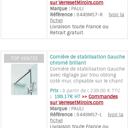
sur VerresetMiroirs.com
Marque :
PAULI
Référence :
8449MS7-R
[
voir la
fiche
]
Livraison toute France
ou
Retrait gratuit
.
Cornière de stabilisation Gauche
TOP VENTES
chromé brillant
Cornière de stabilisation Gauche
avec réglage par trou oblong
coté mur, clipsable sur le chant
du verre, sans perçage ni
Prix :
á partir de ( 239.00 € TTC
encoche sur le verre
)
199.17€ HT
>>
Commandes
sur VerresetMiroirs.com
Marque :
PAULI
Référence :
8449MS7-L
[
voir la
fiche
]
Livraison toute France
ou