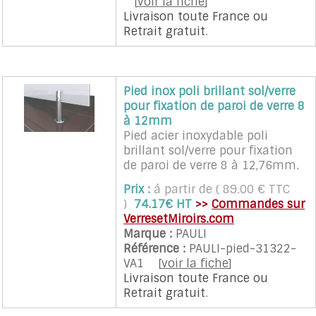
[
voir la fiche
]
Livraison toute France
ou
Retrait gratuit
.
Pied inox poli brillant sol/verre
pour fixation de paroi de verre 8
à 12mm
Pied acier inoxydable poli
brillant sol/verre pour fixation
de paroi de verre 8 à 12,76mm.
Hauteur du pied 130mm,
Prix :
á partir de ( 89.00 € TTC
surélève le verre de 62mm
)
74.17€ HT
>>
Commandes sur
VerresetMiroirs.com
Marque :
PAULI
Référence :
PAULI-pied-31322-
VA1
[
voir la fiche
]
Livraison toute France
ou
Retrait gratuit
.