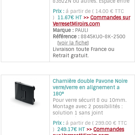
8392ZN ou autres. Espace entre
les verres 9mm.
Prix :
á partir de ( 14.00 € TTC
)
11.67€ HT
>>
Commandes sur
VerresetMiroirs.com
Marque :
PAULI
Référence :
8845KU0-8K-2500
[
voir la fiche
]
Livraison toute France
ou
Retrait gratuit
.
Charnière double Pavone Noire
verre/verre en alignement a
180°
Pour verre sécurit 8 ou 10mm.
Montage avec 2 possibilités :
solution 1 sans joint
d'étanchéité pour ne laisser que
Prix :
á partir de ( 299.00 € TTC
3mm entre les verres
)
249.17€ HT
>>
Commandes
(façonnage d'un des verres avec