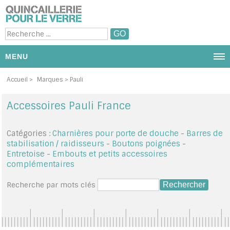
MENU
NOUS CONTACTER
Accueil
>
Marques
> Pauli
PRODUITS ET CATÉGORIE
Accessoires Pauli France
PROMOTIONS
Catégories :
Charnières pour porte de douche
-
Barres de
stabilisation / raidisseurs
-
Boutons poignées
-
DIAPORAMA PHOTOS
Entretoise
-
Embouts et petits accessoires
complémentaires
PAR MARQUES
Recherche par mots clés
MON PANIER
MON COMPTE / SE CONNECTER