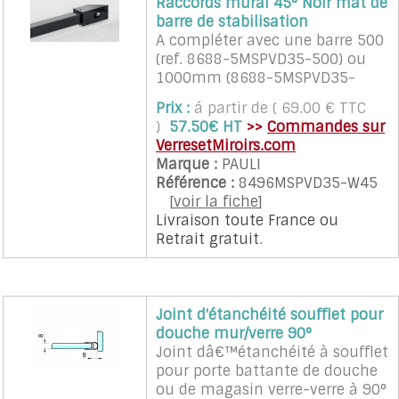
Raccords mural 45° Noir mat de
barre de stabilisation
A compléter avec une barre 500
(ref. 8688-5MSPVD35-500) ou
1000mm (8688-5MSPVD35-
1000) et un embout raccord
Prix :
á partir de ( 69.00 € TTC
verre (ref. 8494MSPVD35-G).
)
57.50€ HT
>>
Commandes sur
Pour verre sécurit de 6 à 10mm.
VerresetMiroirs.com
Marque :
PAULI
Référence :
8496MSPVD35-W45
[
voir la fiche
]
Livraison toute France
ou
Retrait gratuit
.
Joint d'étanchéité soufflet pour
douche mur/verre 90°
Joint dâ€™étanchéité à soufflet
pour porte battante de douche
ou de magasin verre-verre à 90°