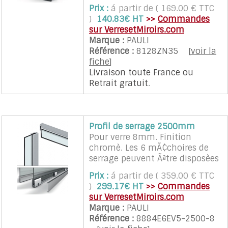
6,8 ou 10mm. Ouverture a
Prix :
á partir de ( 169.00 € TTC
180Â° (90Â° de chaque cotè).
)
140.83€ HT
>>
Commandes
Eloigne le verre du mur de
sur VerresetMiroirs.com
10mm.
Marque :
PAULI
Référence :
8128ZN35
[
voir la
fiche
]
Livraison toute France
ou
Retrait gratuit
.
Profil de serrage 2500mm
Pour verre 8mm. Finition
chromè. Les 6 mÃ¢choires de
serrage peuvent Ãªtre disposèes
librement sur toute la longueur.
Prix :
á partir de ( 359.00 € TTC
Les embouts ne sont pas
)
299.17€ HT
>>
Commandes
compris dans le set.
sur VerresetMiroirs.com
Marque :
PAULI
Référence :
8884E6EV5-2500-8