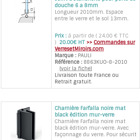
douche 6 a 8mm
Longueur 2010mm. Espace
entre le verre et le sol 13mm.
Prix :
á partir de ( 24.00 € TTC
)
20.00€ HT
>>
Commandes sur
VerresetMiroirs.com
Marque :
PAULI
Référence :
8863KUO-8-2010
[
voir la fiche
]
Livraison toute France
ou
Retrait gratuit
.
Charnière Farfalla noire mat
black èdition mur-verre
Charnière Farfalla noire mat
black èdition mur-verre. Avec
façonnage du verre. Pour sècurit